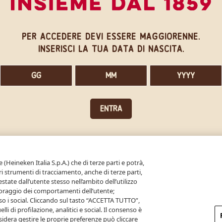
per accedere devi essere maggiorenne.
inserisci la tua data di nascita.
ENTRA
Clicca qui per saperne di più su alcol e salute
 (Heineken Italia S.p.A.) che di terze parti e potrà,
tri strumenti di tracciamento, anche di terze parti,
state dall’utente stesso nell’ambito dell’utilizzo
itoraggio dei comportamenti dell’utente;
so i social. Cliccando sul tasto “ACCETTA TUTTO”,
lli di profilazione, analitici e social. Il consenso è
idera gestire le proprie preferenze può cliccare